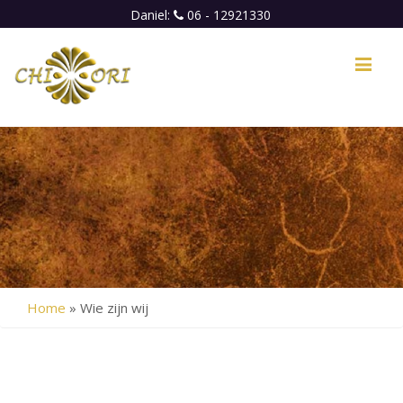
Daniel:
06 - 12921330
Me
Home
»
Wie zijn wij